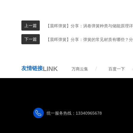
上一篇
【晨晖弹簧】分享：涡卷弹簧种类与储能原理详
下一篇
【晨晖弹簧】分享：弹簧的常见材质有哪些？分
LINK
友情链接
万商云集
百度一下
统一服务热线：13340965678