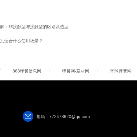
解：非接触型与接触型的区别及选型
别适合什么使用场景？
888弹簧信息网
弹簧网-建材网
环球弹簧网
邮箱：772478620@qq.com