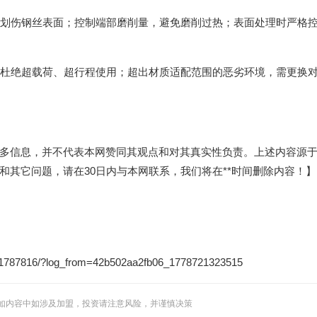
避免划伤钢丝表面；控制端部磨削量，避免磨削过热；表面处理时严格
用，杜绝超载荷、超行程使用；超出材质适配范围的恶劣环境，需更换
多信息，并不代表本网赞同其观点和对其真实性负责。上述内容源
其它问题，请在30日内与本网联系，我们将在**时间删除内容！】
1787816/?log_from=42b502aa2fb06_1778721323515
如内容中如涉及加盟，投资请注意风险，并谨慎决策