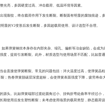
平整光亮，多因硬度过高、冲击载荷、低温环境等因素。
蚀后出现裂纹，终在载荷作用下发生断裂。断裂面有明显的腐蚀痕迹，
出现明显的YJ变形后发生断裂，多因超载荷使用、设计选型不合理。
。如果弹簧钢丝本身存在内部夹杂、缩孔、偏析等冶金缺陷，会成为
强度，提前引发断裂。此外，材质选型与使用场景不匹配，比如普
当会直接使弹簧断裂。常见的问题包括：淬火温度过高，使弹簧晶
断裂；热卷弹簧脱碳层深度超标，会使弹簧表面强度下降，疲劳寿命
的源头。比如弹簧端部过渡处圆角过小、挂钩折弯处曲率半径过小
长期使用后发生塑性断裂；未考虑使用场景的载荷类型，静态载荷