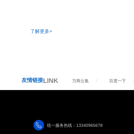
了解更多>
LINK
友情链接
万商云集
百度一下
统一服务热线：13340965678