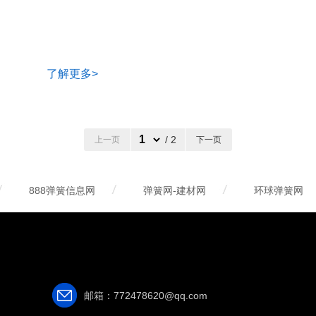
了解更多>
/ 2
上一页
下一页
888弹簧信息网
弹簧网-建材网
环球弹簧网
邮箱：772478620@qq.com