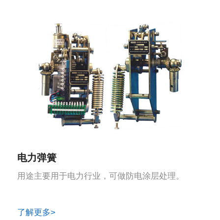
电力弹簧
用途主要用于电力行业，可做防电涂层处理。
了解更多>