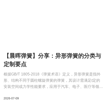
【晨晖弹簧】分享：异形弹簧的分类与
定制要点
根据GB/T 1805-2018《弹簧术语》定义，异形弹簧是指外
形、结构不同于圆柱螺旋弹簧的弹簧，其设计需满足t定的
安装空间或力学性能要求，应用于汽车、电子、医疗等领
域。由于没有统1的标准规格，异形弹簧均为定制化生产，
2026-07-09
其定制流程需遵循行业通用技术规范。