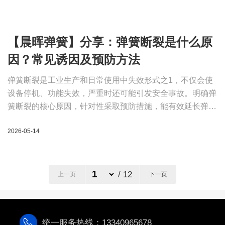
【晨晖弹簧】分享：弹簧断裂是什么原
因？常见诱因及预防方法
弹簧断裂是工业生产和日常使用中失效形式之1，不仅会使
设备停机、功能失效，严重时还可能引发安全事故。明确弹
簧断裂的核心原因，针对性采取预防措施，能有效延长弹簧
使用寿命，降低故障风险。本文内容参考 GB/T 16947-
2026-05-14
2009《螺旋弹簧疲劳试验规范》及弹簧行业通用失效分析
标准，客观拆解断裂诱因与应对方案。
/ 12
上一页
下一页
统一服务热线：13340965678