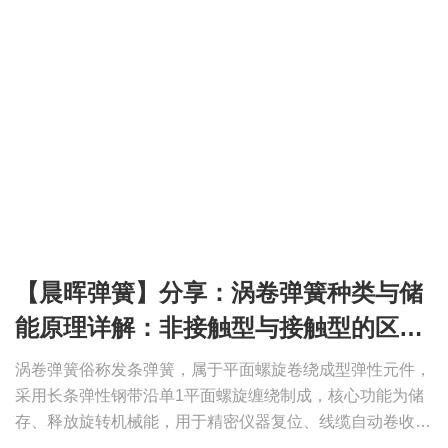
【晨晖弹簧】分享：涡卷弹簧种类与储
能原理详解：非接触型与接触型的区别
及选型
涡卷弹簧俗称发条弹簧，属于平面螺旋卷绕成型弹性元件，
采用长条弹性钢带沿单1平面螺旋缠绕制成，核心功能为储
存、释放旋转机械能，用于精密仪器复位、线缆自动卷收
器、卷帘门平衡机构、儿童玩具动力组件、小型电机启动蓄