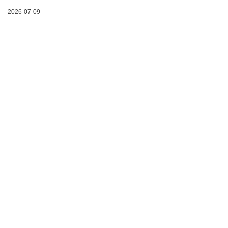
2026-07-09
力装置等场景，市场应用中常将涡卷弹簧和发条弹簧混淆，
二者结构、性能、适用场景存在清晰技术区分标准。