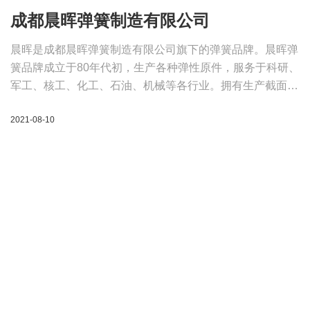
成都晨晖弹簧制造有限公司
晨晖是成都晨晖弹簧制造有限公司旗下的弹簧品牌。晨晖弹
簧品牌成立于80年代初，生产各种弹性原件，服务于科研、
军工、核工、化工、石油、机械等各行业。拥有生产截面为
Φ0.01至Φ100弹簧的能力。公司已通过ISO9000国 际质量
2021-08-10
体系认证、IATF16949管理体系认证，用户的需求就是我们
产品的目的。