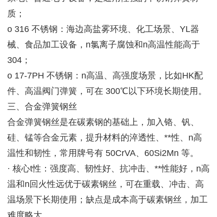
质；
o 316 不锈钢：海边高盐雾环境、化工场景、YL器
械、食品加工设备，n氯离子腐蚀和n高温性能高于
304；
o 17-7PH 不锈钢：n高温、高强度场景，比如HK配
件、高温阀门弹簧，可在 300℃以下环境长期使用。
三、合金弹簧钢丝
合金弹簧钢丝是在碳素钢的基础上，加入铬、钒、
硅、锰等合金元素，提升材料的淬透性、**性、n高
温性和韧性，常用牌号有 50CrVA、60Si2Mn 等。
· 核心t性：强度高、韧性好、抗冲击、**性能好，n高
温和n回火性远优于碳素钢丝，可在重载、冲击、高
温场景下长期使用；缺点是成本高于碳素钢丝，加工
难度略大。