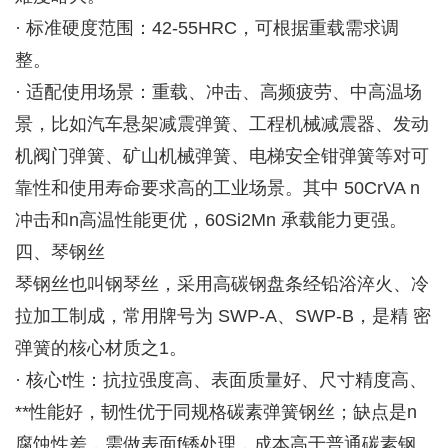
· 标准硬度范围：42-55HRC，可根据重载需求调
整。
· 适配使用场景：重载、冲击、高频疲劳、中高温场
景，比如汽车悬架减震弹簧、工程机械减震器、发动
机阀门弹簧、矿山机械弹簧、电梯安全钳弹簧等对可
靠性和使用寿命要求高的工业场景。其中 50CrVA n
冲击和n高温性能更优，60Si2Mn 承载能力更强。
四、琴钢丝
琴钢丝也叫钢琴丝，采用高碳钢盘条经铅浴淬火、冷
拉加工制成，常用牌号为 SWP-A、SWP-B，是精 密
弹簧的核心材质之1。
· 核心t性：抗拉强度高、表面质量好、尺寸精度高、
**性能好，韧性优于同规格碳素弹簧钢丝；缺点是n
腐蚀性差，需做表面f锈处理，成本高于普通碳素钢