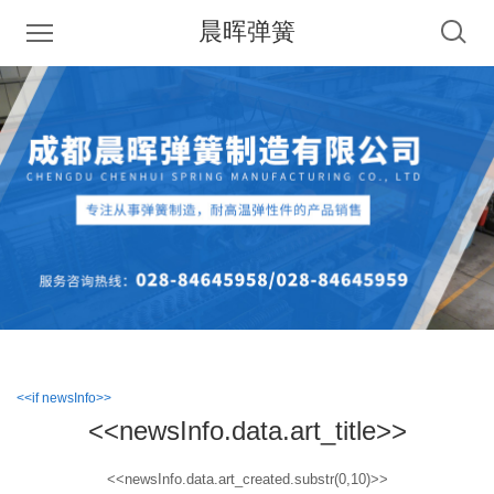
晨晖弹簧
<<if newsInfo>>
<<newsInfo.data.art_title>>
<<newsInfo.data.art_created.substr(0,10)>>