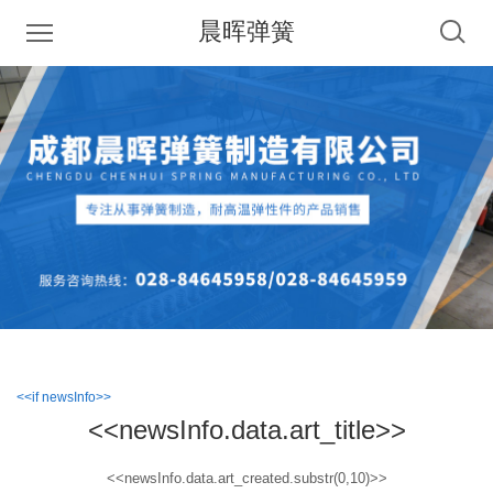
晨晖弹簧
<<if newsInfo>>
<<newsInfo.data.art_title>>
<<newsInfo.data.art_created.substr(0,10)>>